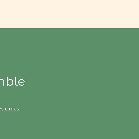
mble
es cimes