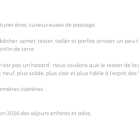
turier·ières, curieux·euses de passage,
bêcher, semer, tester, tailler et parfois arroser un p
enfin de terre.
ce n’est pas un hasard : nous voulions que le teaser de
neuf, plus solide, plus clair et plus fidèle à l’esprit d
mières clairières :
n 2026 des séjours enfants et ados,