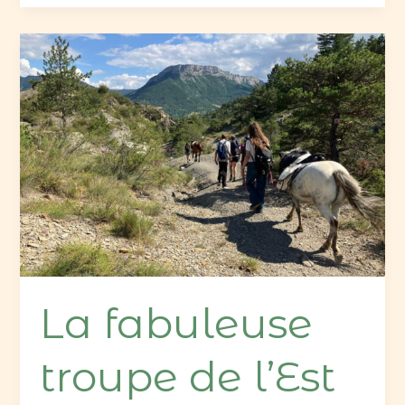
La
fabuleuse
troupe
de
l’Est
La fabuleuse
troupe de l’Est